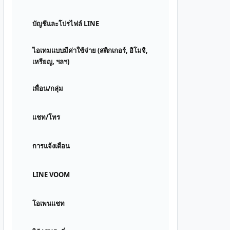
บัญชีและโปรไฟล์ LINE
ไอเทมแบบมีค่าใช้จ่าย (สติกเกอร์, อิโมจิ,
เหรียญ, ฯลฯ)
เพื่อน/กลุ่ม
แชท/โทร
การแจ้งเตือน
LINE VOOM
โอเพนแชท