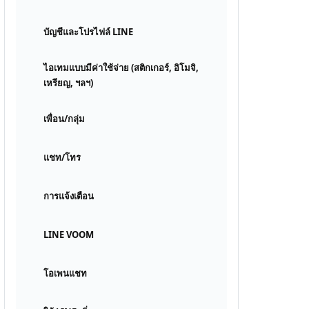
บัญชีและโปรไฟล์ LINE
ไอเทมแบบมีค่าใช้จ่าย (สติกเกอร์, อิโมจิ,
เหรียญ, ฯลฯ)
เพื่อน/กลุ่ม
แชท/โทร
การแจ้งเตือน
LINE VOOM
โอเพนแชท