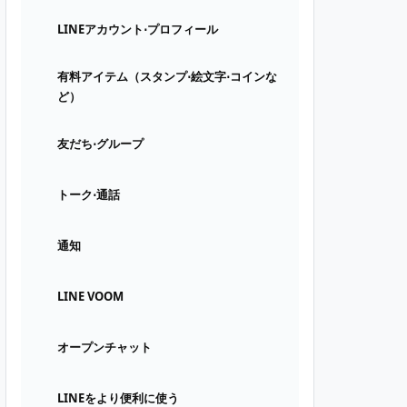
LINEアカウント⋅プロフィール
有料アイテム（スタンプ⋅絵文字⋅コインな
ど）
友だち⋅グループ
トーク⋅通話
通知
LINE VOOM
オープンチャット
LINEをより便利に使う