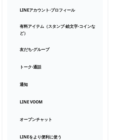
LINEアカウント⋅プロフィール
有料アイテム（スタンプ⋅絵文字⋅コインな
ど）
友だち⋅グループ
トーク⋅通話
通知
LINE VOOM
オープンチャット
LINEをより便利に使う