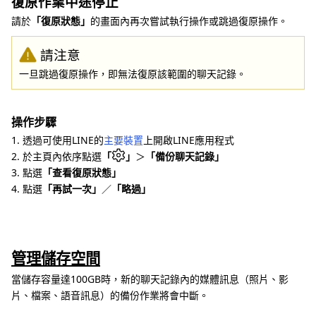
復原作業中途停止
請於
「復原狀態」
的畫面內再次嘗試執行操作或跳過復原操作。
請注意
一旦跳過復原操作，即無法復原該範圍的聊天記錄。
操作步驟
1. 透過可使用LINE的
主要裝置
上開啟LINE應用程式
2. 於主頁內依序點選
「
」
＞
「備份聊天記錄」
3. 點選
「查看復原狀態」
4. 點選
「再試一次」
／
「略過」
管理儲存空間
當儲存容量達100GB時，新的聊天記錄內的媒體訊息（照片、影
片、檔案、語音訊息）的備份作業將會中斷。