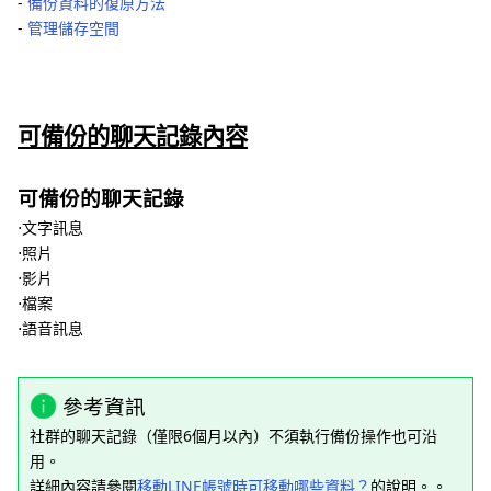
‐
備份資料的復原方法
‐
管理儲存空間
可備份的聊天記錄內容
可備份的聊天記錄
⋅文字訊息
⋅照片
⋅影片
⋅檔案
⋅語音訊息
參考資訊
社群的聊天記錄（僅限6個月以內）不須執行備份操作也可沿
用。
詳細內容請參閱
移動LINE帳號時可移動哪些資料？
的說明。。