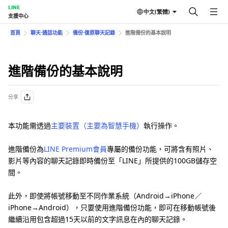
LINE
中文(繁體)
支援中心
首頁
聊天⋅通話功能
備份⋅復原聊天記錄
進階備份的基本說明
進階備份的基本說明
分享
本功能需透過
主要裝置（主要為智慧手機）
執行操作。
進階備份為
LINE Premium會員
專屬的備份功能，可將含有照片、
影片等內容的聊天記錄即時備份至「LINE」所提供的100GB儲存空
間。
此外，即使將帳號移動至不同作業系統（Android→iPhone／
iPhone→Android），只要使用進階備份功能，即可在移動帳號後
繼續沿用包含超過15天以前的文字訊息在內的聊天記錄。