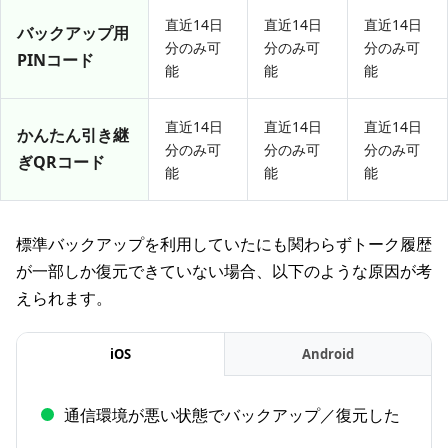
直近14日
直近14日
直近14日
バックアップ用
分のみ可
分のみ可
分のみ可
PINコード
能
能
能
直近14日
直近14日
直近14日
かんたん引き継
分のみ可
分のみ可
分のみ可
ぎQRコード
能
能
能
標準バックアップを利用していたにも関わらずトーク履歴
が一部しか復元できていない場合、以下のような原因が考
えられます。
iOS
Android
通信環境が悪い状態でバックアップ／復元した