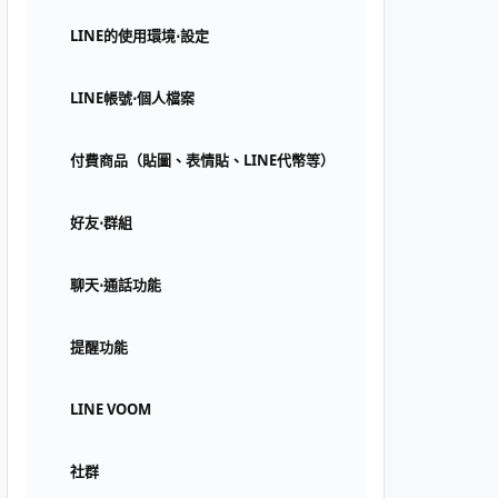
LINE的使用環境⋅設定
LINE帳號⋅個人檔案
付費商品（貼圖、表情貼、LINE代幣等）
好友⋅群組
聊天⋅通話功能
提醒功能
LINE VOOM
社群