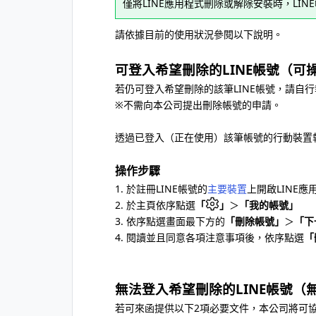
僅將LINE應用程式刪除或解除安裝時，LI
請依據目前的使用狀況參閱以下說明。
可登入希望刪除的LINE帳號（可
若仍可登入希望刪除的該筆LINE帳號，請自行
※不需向本公司提出刪除帳號的申請。
透過已登入（正在使用）該筆帳號的行動裝置
操作步驟
1. 於註冊LINE帳號的
主要裝置
上開啟LINE應
2. 於主頁依序點選
「
」
＞
「我的帳號」
3. 依序點選畫面最下方的
「刪除帳號」
＞
「下
4. 閱讀並且同意各項注意事項後，依序點選
「
無法登入希望刪除的LINE帳號（
若可來函提供以下2項必要文件，本公司將可協