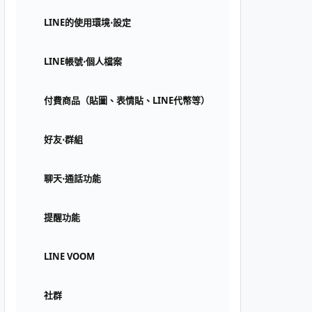
LINE的使用環境⋅設定
LINE帳號⋅個人檔案
付費商品（貼圖、表情貼、LINE代幣等）
好友⋅群組
聊天⋅通話功能
提醒功能
LINE VOOM
社群