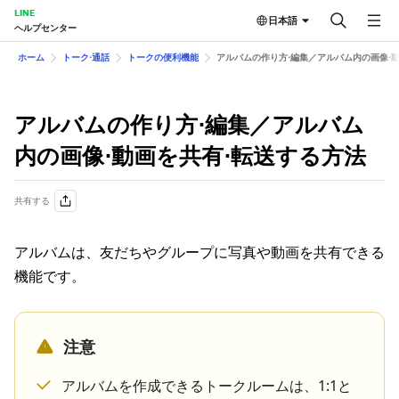
LINE
日本語
ヘルプセンター
ホーム
トーク⋅通話
トークの便 利機能
アルバムの作り方⋅編集／アルバム内の画像⋅
アルバムの作り方⋅編集／アルバム
内の画像⋅動画を共有⋅転送する方法
共有する
アルバムは、友だちやグループに写真や動画を共有できる
機能です。
注意
アルバムを作成できるトークルームは、1:1と