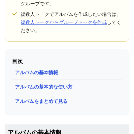
グループです。
複数人トークでアルバムを作成したい場合は、
複数人トークからグループトークを作成
してく
ださい。
目次
アルバムの基本情報
アルバムの基本的な使い方
アルバムをまとめて見る
アルバムの基本情報