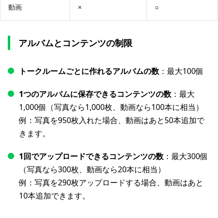
動画
×
○
アルバムとコンテンツの制限
トークルームごとに作れるアルバムの数
：最大100個
1つのアルバムに保存できるコンテンツの数
：最大
1,000個（写真なら1,000枚、動画なら100本に相当）
例：写真を950枚入れた場合、動画はあと50本追加で
きます。
1回でアップロードできるコンテンツの数
：最大300個
（写真なら300枚、動画なら20本に相当）
例：写真を290枚アップロードする場合、動画はあと
10本追加できます。