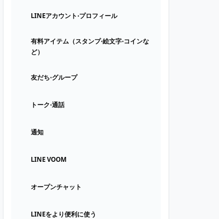
LINEアカウント⋅プロフィール
有料アイテム（スタンプ⋅絵文字⋅コインな
ど）
友だち⋅グループ
トーク⋅通話
通知
LINE VOOM
オープンチャット
LINEをより便利に使う