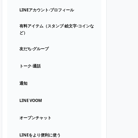
LINEアカウント⋅プロフィール
有料アイテム（スタンプ⋅絵文字⋅コインな
ど）
友だち⋅グループ
トーク⋅通話
通知
LINE VOOM
オープンチャット
LINEをより便利に使う