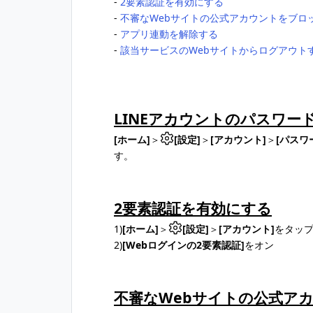
‐
2要素認証を有効にする
‐
不審なWebサイトの公式アカウントをブロ
‐
アプリ連動を解除する
‐
該当サービスのWebサイトからログアウト
LINEアカウントのパスワー
[ホーム]
＞
[設定]
＞
[アカウント]
＞
[パスワ
す。
2要素認証を有効にする
1)
[ホーム]
＞
[設定]
＞
[アカウント]
をタッ
2)
[Webログインの2要素認証]
をオン
不審なWebサイトの公式ア