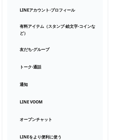
LINEアカウント⋅プロフィール
有料アイテム（スタンプ⋅絵文字⋅コインな
ど）
友だち⋅グループ
トーク⋅通話
通知
LINE VOOM
オープンチャット
LINEをより便利に使う