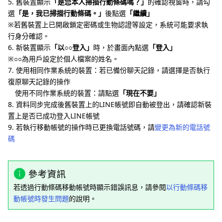
5. 舊裝置顯示
「是您本人掃描行動條碼嗎？」
的確認視窗時，請勾
選
「是，我已掃描行動條碼。」
後點選
「繼續」
※若舊裝置上已開啟鎖定密碼或生物認證等設定，系統可能要求執
行身分確認。
6. 新裝置顯示
「以○○登入」
時，於畫面內點選
「登入」
※○○為用戶設定於個人檔案的姓名。
7. 使用相同作業系統的裝置：若已備份聊天記錄，請選擇是否執行
復原聊天記錄的操作
使用不同作業系統的裝置：請點選
「現在不要」
8. 資料同步完成後舊裝置上的LINE帳號即自動被登出，請確認新裝
置上是否已成功登入LINE帳號
9. 若執行移動帳號的操作時已更換電話號碼，請
變更為新的電話號
碼
參考資訊
若透過行動條碼移動帳號時顯示錯誤訊息，請參閱
以行動條碼移
動帳號時發生問題
的說明。