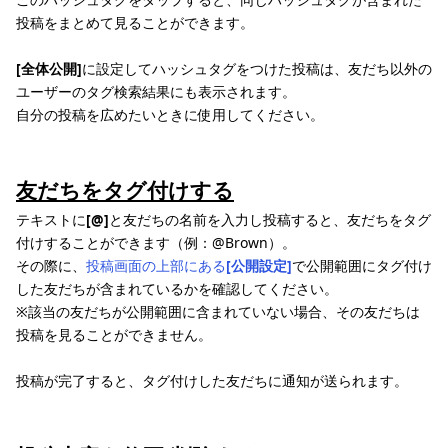
投稿をまとめて見ることができます。
[全体公開]
に設定してハッシュタグをつけた投稿は、友だち以外の
ユーザーのタグ検索結果にも表示されます。
自分の投稿を広めたいときに使用してください。
友だちをタグ付けする
テキストに
[@]
と友だちの名前を入力し投稿すると、友だちをタグ
付けすることができます（例：@Brown）。
その際に、
投稿画面の上部にある
[公開設定]
で公開範囲にタグ付け
した友だちが含まれているかを確認してください。
※該当の友だちが公開範囲に含まれていない場合、その友だちは
投稿を見ることができません。
投稿が完了すると、タグ付けした友だちに通知が送られます。