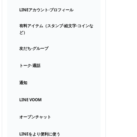
LINEアカウント⋅プロフィール
有料アイテム（スタンプ⋅絵文字⋅コインな
ど）
友だち⋅グループ
トーク⋅通話
通知
LINE VOOM
オープンチャット
LINEをより便利に使う