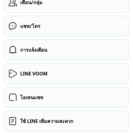
เพื่อน/กลุ่ม
แชท/โทร
การแจ้งเตือน
LINE VOOM
โอเพนแชท
ใช้ LINE เพิ่มความสะดวก