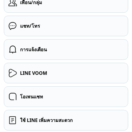
เพื่อน/กลุ่ม
แชท/โทร
การแจ้งเตือน
LINE VOOM
โอเพนแชท
ใช้ LINE เพิ่มความสะดวก