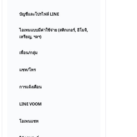
บัญชีและโปรไฟล์ LINE
ไอเทมแบบมีค่าใช้จ่าย (สติกเกอร์, อิโมจิ,
เหรียญ, ฯลฯ)
เพื่อน/กลุ่ม
แชท/โทร
การแจ้งเตือน
LINE VOOM
โอเพนแชท