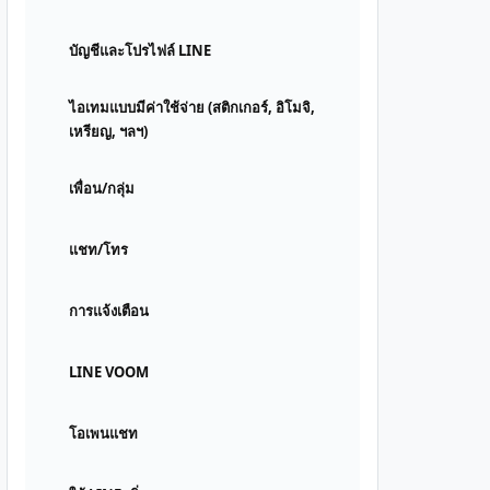
บัญชีและโปรไฟล์ LINE
ไอเทมแบบมีค่าใช้จ่าย (สติกเกอร์, อิโมจิ,
เหรียญ, ฯลฯ)
เพื่อน/กลุ่ม
แชท/โทร
การแจ้งเตือน
LINE VOOM
โอเพนแชท