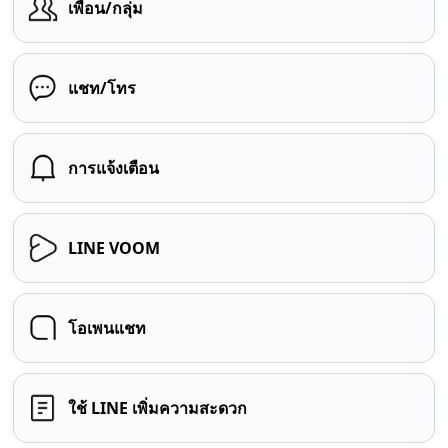
เพื่อน/กลุ่ม
แชท/โทร
การแจ้งเตือน
LINE VOOM
โอเพนแชท
ใช้ LINE เพิ่มความสะดวก