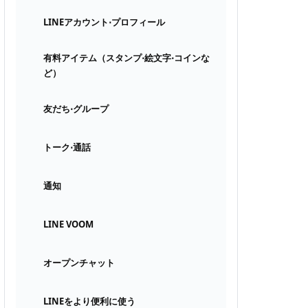
LINEアカウント⋅プロフィール
有料アイテム（スタンプ⋅絵文字⋅コインな
ど）
友だち⋅グループ
トーク⋅通話
通知
LINE VOOM
オープンチャット
LINEをより便利に使う