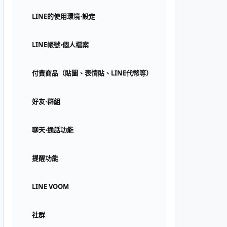
LINE的使用環境⋅設定
LINE帳號⋅個人檔案
付費商品（貼圖、表情貼、LINE代幣等）
好友⋅群組
聊天⋅通話功能
提醒功能
LINE VOOM
社群