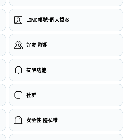
LINE帳號⋅個人檔案
）
好友⋅群組
提醒功能
社群
安全性⋅隱私權