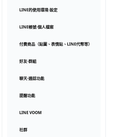
LINE的使用環境⋅設定
LINE帳號⋅個人檔案
付費商品（貼圖、表情貼、LINE代幣等）
好友⋅群組
聊天⋅通話功能
提醒功能
LINE VOOM
社群