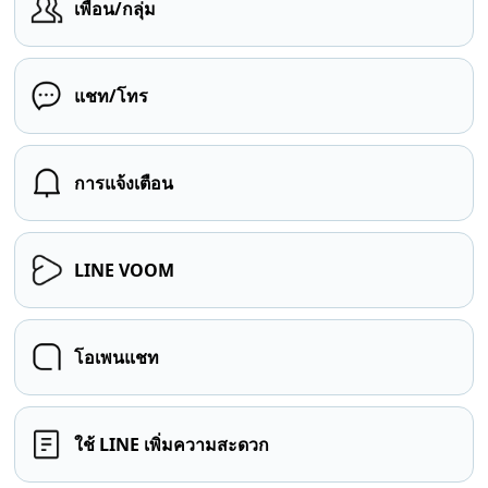
เพื่อน/กลุ่ม
แชท/โทร
การแจ้งเตือน
LINE VOOM
โอเพนแชท
ใช้ LINE เพิ่มความสะดวก