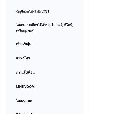
บัญชีและโปรไฟล์ LINE
ไอเทมแบบมีค่าใช้จ่าย (สติกเกอร์, อิโมจิ,
เหรียญ, ฯลฯ)
เพื่อน/กลุ่ม
แชท/โทร
การแจ้งเตือน
LINE VOOM
โอเพนแชท