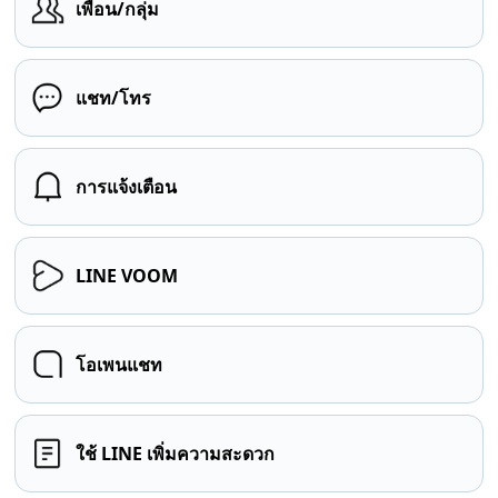
เพื่อน/กลุ่ม
แชท/โทร
การแจ้งเตือน
LINE VOOM
โอเพนแชท
ใช้ LINE เพิ่มความสะดวก