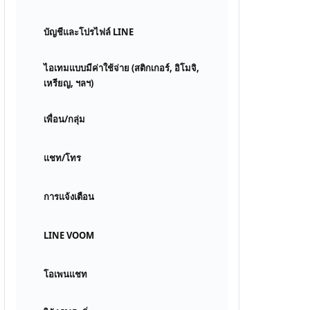
บัญชีและโปรไฟล์ LINE
ไอเทมแบบมีค่าใช้จ่าย (สติกเกอร์, อิโมจิ,
เหรียญ, ฯลฯ)
เพื่อน/กลุ่ม
แชท/โทร
การแจ้งเตือน
LINE VOOM
โอเพนแชท