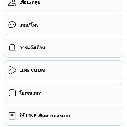
เพื่อน/กลุ่ม
แชท/โทร
การแจ้งเตือน
LINE VOOM
โอเพนแชท
ใช้ LINE เพิ่มความสะดวก